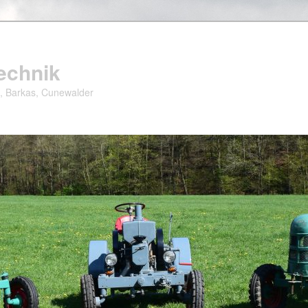
echnik
, Barkas, Cunewalder