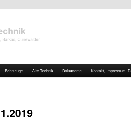
echnik
, Barkas, Cunewalder
Fahrzeuge
Alte Technik
Dokumente
Kontakt, Impressum, 
01.2019