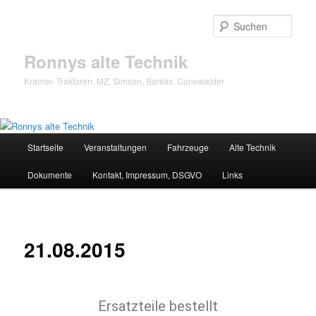
Zum
Inhalt
Such
wechseln
Ronnys alte Technik
Kramer- Traktoren, MZ, Simson, Barkas, Cunewalder
Hauptmenü
Startseite
Veranstaltungen
Fahrzeuge
Alte Technik
Dokumente
Kontakt, Impressum, DSGVO
Links
21.08.2015
Ersatzteile bestellt