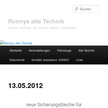
Zum
Inhalt
Such
wechseln
Ronnys alte Technik
Kramer- Traktoren, MZ, Simson, Barkas, Cunewalder
Hauptmenü
Startseite
Veranstaltungen
Fahrzeuge
Alte Technik
Dokumente
Kontakt, Impressum, DSGVO
Links
13.05.2012
neue Sicherungsbleche für