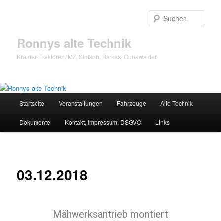
Zum
Inhalt
Such
wechseln
Ronnys alte Technik
Kramer- Traktoren, MZ, Simson, Barkas, Cunewalder
Hauptmenü
Startseite
Veranstaltungen
Fahrzeuge
Alte Technik
Dokumente
Kontakt, Impressum, DSGVO
Links
03.12.2018
Mähwerksantrieb montiert