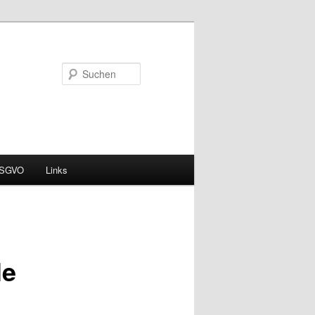
Suchen
DSGVO
Links
le